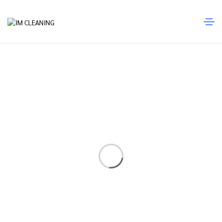
IM Cleaning
Home
IM Cleaning